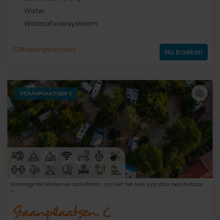
Water
Waterafvoersysteem
Boekingsverzoek
Nu boeken
STAANPLAATSEN C
Sommige faciliteiten en activiteiten zijn niet het hele jaar door beschikbaar.
**
Staanplaatsen C