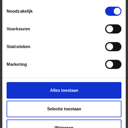
Toestemmingsselectie
Noodzakelijk
Voorkeuren
Reserveringsvoorwaarden
Klik hier om te downloaden.
Statistieken
Marketing
Alles toestaan
Plattegrond van de camping
Selectie toestaan
Klik hier om te downloaden.
Weigeren