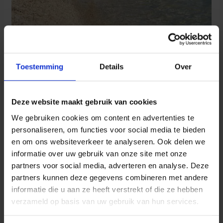
We willen je graag vragen om een speciaal bed of deken
Toestemming
Details
Over
mee te brengen voor je huisdier om de meubelen in de
wooneenheid te beschermen.
Deze website maakt gebruik van cookies
We gebruiken cookies om content en advertenties te
personaliseren, om functies voor social media te bieden
en om ons websiteverkeer te analyseren. Ook delen we
informatie over uw gebruik van onze site met onze
partners voor social media, adverteren en analyse. Deze
partners kunnen deze gegevens combineren met andere
informatie die u aan ze heeft verstrekt of die ze hebben
verzameld op basis van uw gebruik van hun services.