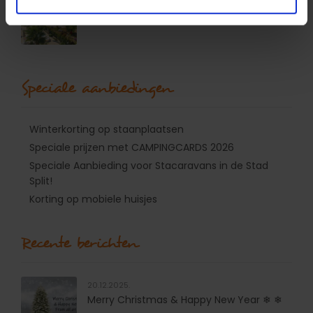
nieuws
Speciale aanbiedingen
Winterkorting op staanplaatsen
Speciale prijzen met CAMPINGCARDS 2026
Speciale Aanbieding voor Stacaravans in de Stad
Split!
Korting op mobiele huisjes
Recente berichten
20.12.2025.
Merry Christmas & Happy New Year ❄ ❄