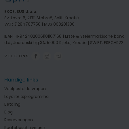
EXCELSUS d.o.o.
Sv. Lovre 6, 21311 Stobreč, Split, Kroatië
VAT: 31284707758 | MBS 060201300
IBAN: HR9424020061101167168 | Erste & Steiermärkische bank
d.d., Jadranski trg 3A, 51000 Rijeka, Kroatië | SWIFT: ESBCHR22
VOLG ONS
Handige links
Veelgestelde vragen
Loyaliteitsprogramma
Betaling
Blog
Reserveringen
Routebeschrijvingen