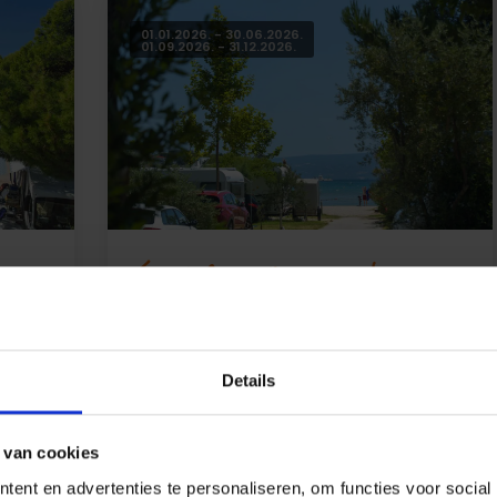
01.01.2026. - 30.06.2026.
01.09.2026. - 31.12.2026.
Speciale prijzen met
CAMPINGCARDS 2026
Maak het hele jaar door gebruik van de
voordelen van kortingen met
Details
van
campingcards. Je kan je staanplaats voor
d en
een speciale prijs reserveren.
 van cookies
ent en advertenties te personaliseren, om functies voor social
Van
27,00 €
per nacht
Meer