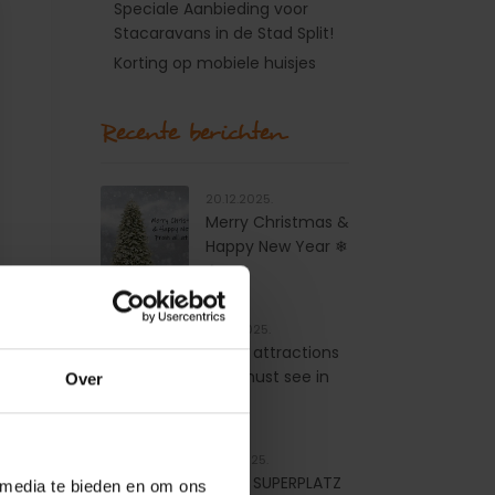
Speciale Aanbieding voor
Stacaravans in de Stad Split!
Korting op mobiele huisjes
Recente berichten
20.12.2025.
Merry Christmas &
Happy New Year ❄
❄
18.01.2025.
Top 5 attractions
you must see in
Over
Split
17.01.2025.
ADAC SUPERPLATZ
 media te bieden en om ons