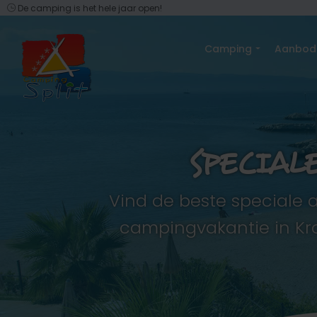
De camping is het hele jaar open!
Camping
Aanbo
SPECIAL
Vind de beste speciale 
campingvakantie in Kro