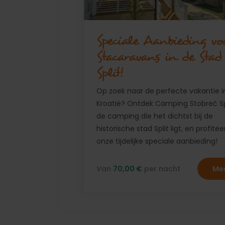
Speciale Aanbieding vo
Stacaravans in de Stad
Split!
Op zoek naar de perfecte vakantie i
Kroatië? Ontdek Camping Stobreč Spl
de camping die het dichtst bij de
historische stad Split ligt, en profite
onze tijdelijke speciale aanbieding!
Van
70,00 €
per nacht
Me