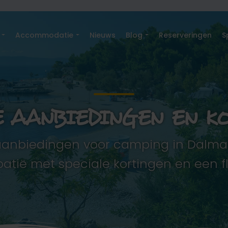
d
Accommodatie
Nieuws
Blog
Reserveringen
S
E AANBIEDINGEN EN K
aanbiedingen voor camping in Dalmatië
atië met speciale kortingen en een fl