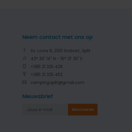
Neem contact met ons op
Sv. Lovre 6, 21311 Stobreč, Split
43° 30' 14" N - 16° 31' 35" E
+385 21 325 426
+385 21 325 452
camping.split@gmail.com
Nieuwsbrief