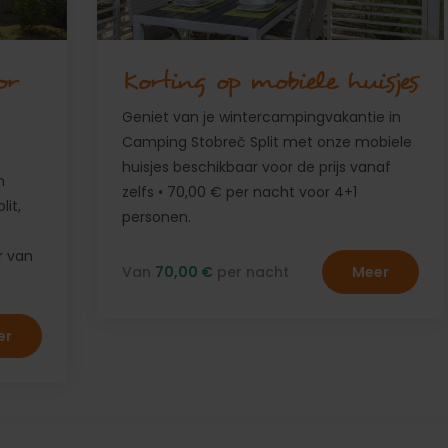
or
Korting op mobiele huisjes
Geniet van je wintercampingvakantie in
Camping Stobreč Split met onze mobiele
huisjes beschikbaar voor de prijs vanaf
n
zelfs • 70,00 € per nacht voor 4+1
it,
personen.
er van
Van
70,00 €
per nacht
Meer
er