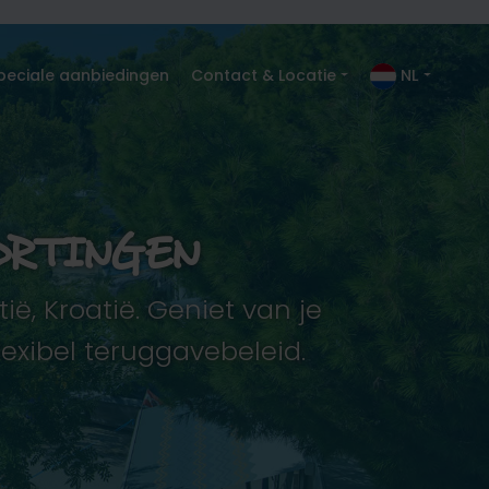
peciale aanbiedingen
Contact & Locatie
NL
ORTINGEN
, Kroatië. Geniet van je
exibel teruggavebeleid.