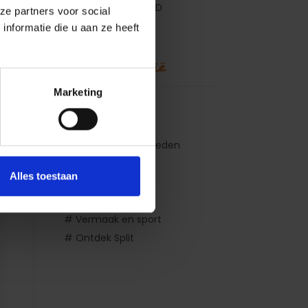
AWARD
ze partners voor social
nformatie die u aan ze heeft
Ontdek Kroatië
Marketing
# Ontdek Kroatië
# Excursies
# Bezienswaardigheden
# Activiteiten
Alles toestaan
# Nachtleven
# Shopping
# Vermaak en sport
# Ontdek Split