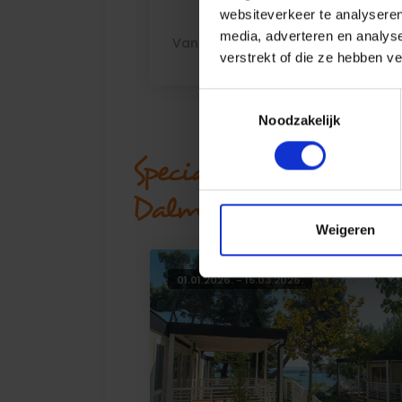
websiteverkeer te analyseren
media, adverteren en analys
Van
23,00 €
per nacht
Me
verstrekt of die ze hebben v
Toestemmingsselectie
Noodzakelijk
Speciale aanbiedinge
Dalmatië, Kroatië
Weigeren
01.01.2026. - 15.03.2026.