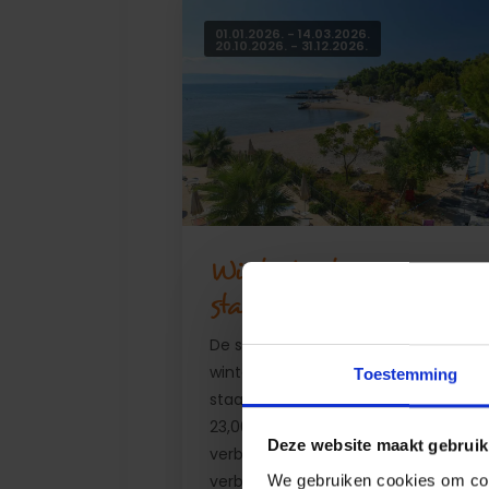
01.01.2026. - 14.03.2026.
20.10.2026. - 31.12.2026.
Winterkorting op
staanplaatsen
De speciale aanbieding voor
wintercamping bevat • 2 personen, 1
Toestemming
staanplaats en 1 hond voor de prijs 
23,00 € per nacht + inschrijvingsgel
Deze website maakt gebruik
verblijfsbelasting voor een minimaal
We gebruiken cookies om cont
verblijf van drie nachten.