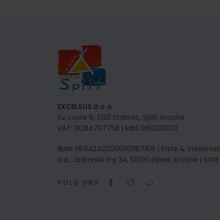
EXCELSUS d.o.o.
Sv. Lovre 6, 21311 Stobreč, Split, Kroatië
VAT: 31284707758 | MBS 060201300
IBAN: HR9424020061101167168 | Erste & Steiermä
d.d., Jadranski trg 3A, 51000 Rijeka, Kroatië | SW
VOLG ONS