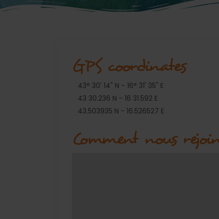
GPS coordinates
43° 30' 14" N - 16° 31' 35" E
43 30.236 N - 16 31.592 E
43.503935 N - 16.526527 E
Comment nous rejoi