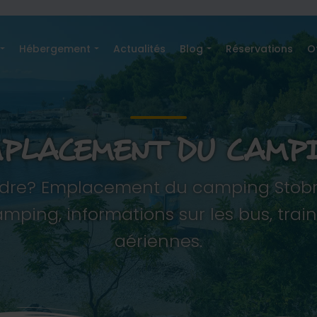
Hébergement
Actualités
Blog
Réservations
O
PLACEMENT DU CAMP
re? Emplacement du camping Stobreč 
ing, informations sur les bus, trains,
aériennes.