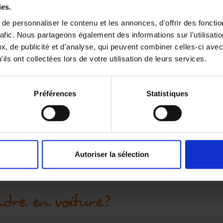
ies.
e personnaliser le contenu et les annonces, d'offrir des fonctio
ferry, gares routière ou ferroviaire), faites un déplacement de
rafic. Nous partageons également des informations sur l'utilisati
arché de Split (en croate: Pazar) où sont des arrêts de bus de
, de publicité et d'analyse, qui peuvent combiner celles-ci avec
us conduira directement au camping (7 km du centre-ville).
ils ont collectées lors de votre utilisation de leurs services.
lendrier
,
INTERACTIVE LIVE MAP - BUS SPLIT
) (compagnie municipa
ignes
27, 29 et 60
et descendre à l'arrêt "Šine" (à prononcer:
arche du camping.
Préférences
Statistiques
re depuis l'aéroport?
vous pouvez prendre le bus de la compagnie nationale Croatia
la gare routière ou ferroviaire, comme précédemment ou prendr
Autoriser la sélection
nsport urbain, descente au centre ville et ensuite utiliser les
dre en voiture?