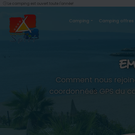
Le camping est ouvert toute l'année!
Camping
Camping offres
EM
Comment nous rejoind
coordonnées GPS du camp