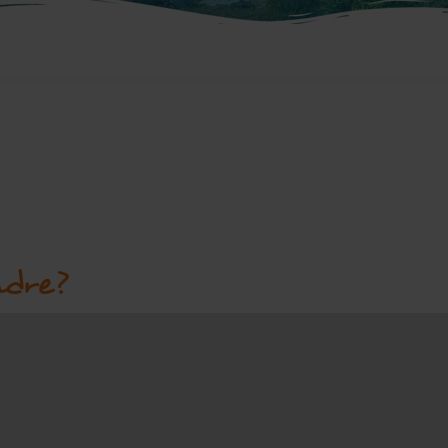
ndre?