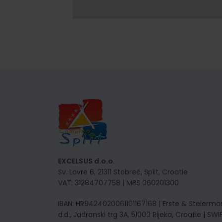
EXCELSUS d.o.o.
Sv. Lovre 6, 21311 Stobreč, Split, Croatie
VAT: 31284707758 | MBS 060201300
IBAN: HR9424020061101167168 | Erste & Steiermä
d.d., Jadranski trg 3A, 51000 Rijeka, Croatie | SW