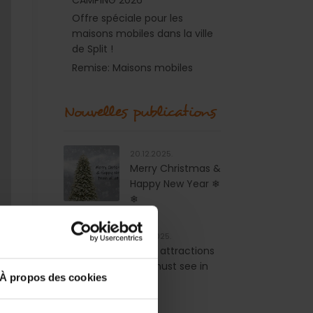
CAMPING 2026
Offre spéciale pour les
maisons mobiles dans la ville
de Split !
Remise: Maisons mobiles
Nouvelles publications
20.12.2025.
Merry Christmas &
Happy New Year ❄
❄
18.01.2025.
Top 5 attractions
you must see in
À propos des cookies
Split