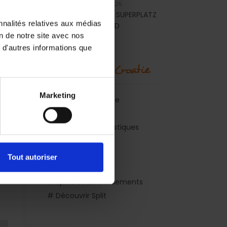
17.01.2025.
ADAC SUPERPLATZ
nnalités relatives aux médias
AWARD
on de notre site avec nos
 d'autres informations que
l
Découvrir la Croatie
Marketing
# Explorer la Croatie
# Excursions
# Attractions touristiques
# Activités
e
# Vie nocturne
Tout autoriser
# Shopping
# Sport et divertissements
# Découvrir Split