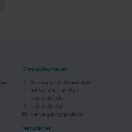
Contactez-nous
ées
Sv. Lovre 6, 21311 Stobreč, Split
43° 30' 14" N - 16° 31' 35" E
+385 21 325 426
+385 21 325 452
camping.split@gmail.com
Newsletter