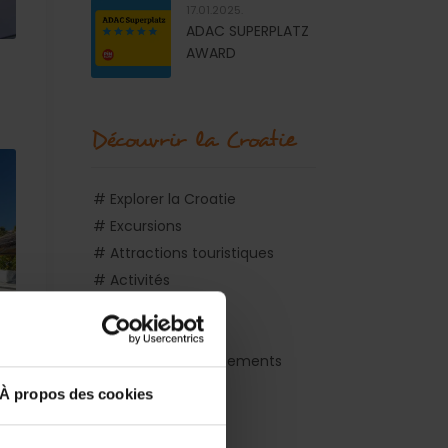
17.01.2025.
ADAC SUPERPLATZ
AWARD
Découvrir la Croatie
# Explorer la Croatie
# Excursions
# Attractions touristiques
# Activités
# Vie nocturne
# Shopping
# Sport et divertissements
# Découvrir Split
À propos des cookies