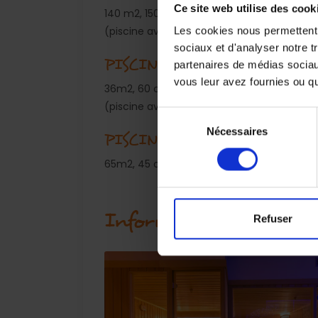
Ce site web utilise des cook
140 m2, 150 cm profondeur
(piscine avec cascade, massage jets, jacuz
Les cookies nous permettent d
sociaux et d'analyser notre t
PISCINE 2 - POUR ENFANT
partenaires de médias sociaux
vous leur avez fournies ou qu'
36m2, 60 cm profondeur
(piscine avec toboggan, geyser)
Sélection
Nécessaires
du
PISCINE 3 - AVEC BAR
consentement
65m2, 45 cm profondeur
Informations sur Well
Refuser