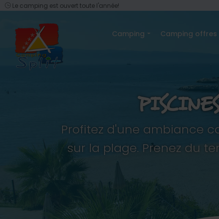
Le camping est ouvert toute l'année!
Camping
Camping offres
PISCINE
Profitez d'une ambiance c
sur la plage. Prenez du 