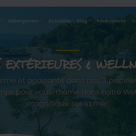
Hébergement
Actualités
Blog
Réservations
O
S EXTÉRIEURES & WELLNE
alme et apaisante dans nos 3 piscines
temps pour vous-même dans notre We
magnifique sur la mer.