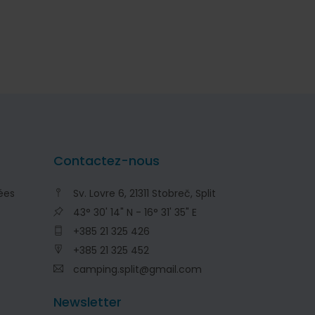
Contactez-nous
ées
Sv. Lovre 6, 21311 Stobreč, Split
43° 30' 14" N - 16° 31' 35" E
+385 21 325 426
+385 21 325 452
camping.split@gmail.com
Newsletter