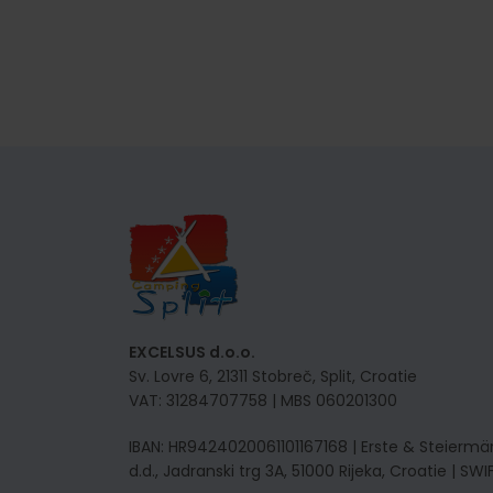
EXCELSUS d.o.o.
Sv. Lovre 6, 21311 Stobreč, Split, Croatie
VAT: 31284707758 | MBS 060201300
IBAN: HR9424020061101167168 | Erste & Steiermä
d.d., Jadranski trg 3A, 51000 Rijeka, Croatie | SW