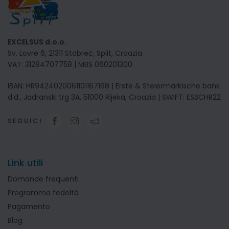
EXCELSUS d.o.o.
Sv. Lovre 6, 21311 Stobreč, Split, Croazia
VAT: 31284707758 | MBS 060201300
IBAN: HR9424020061101167168 | Erste & Steiermärkische bank
d.d., Jadranski trg 3A, 51000 Rijeka, Croazia | SWIFT: ESBCHR22
SEGUICI
Link utili
Domande frequenti
Programma fedeltà
Pagamento
Blog