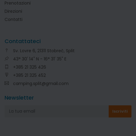
Prenotazioni
Direzioni
Contatti
Contattateci
Sv. Lovre 6, 21311 Stobreč, Split
43° 30' 14" N - 16° 31' 35" E
+385 21 325 426
+385 21 325 452
camping.split@gmail.com
Newsletter