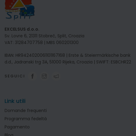
EXCELSUS d.o.o.
Sv. Lovre 6, 21311 Stobreč, Split, Croazia
VAT: 31284707758 | MBS 060201300
IBAN: HR9424020061101167168 | Erste & Steiermärkische bank
d.d., Jadranski trg 3A, 51000 Rijeka, Croazia | SWIFT: ESBCHR22
SEGUICI
Link utili
Domande frequenti
Programma fedeltà
Pagamento
Blog