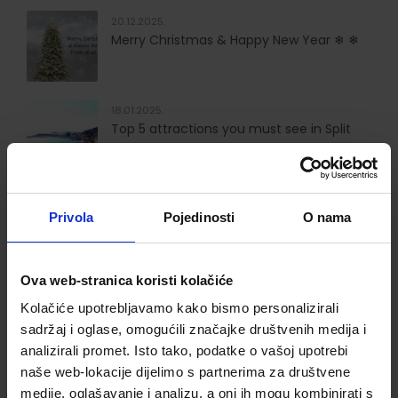
20.12.2025.
Merry Christmas & Happy New Year ❄ ❄
18.01.2025.
Top 5 attractions you must see in Split
17.01.2025.
ADAC SUPERPLATZ AWARD
Privola
Pojedinosti
O nama
Ova web-stranica koristi kolačiće
Otkrij Hrvatsku
Kolačiće upotrebljavamo kako bismo personalizirali
sadržaj i oglase, omogućili značajke društvenih medija i
analizirali promet. Isto tako, podatke o vašoj upotrebi
# Otkrij Hrvatsku
naše web-lokacije dijelimo s partnerima za društvene
# Izleti
medije, oglašavanje i analizu, a oni ih mogu kombinirati s