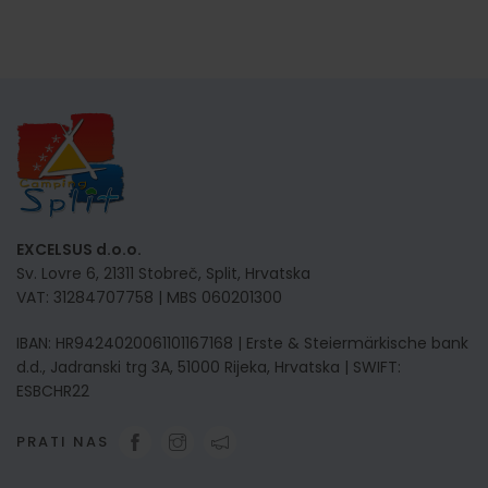
EXCELSUS d.o.o.
Sv. Lovre 6, 21311 Stobreč, Split, Hrvatska
VAT: 31284707758 | MBS 060201300
IBAN: HR9424020061101167168 | Erste & Steiermärkische bank
d.d., Jadranski trg 3A, 51000 Rijeka, Hrvatska | SWIFT:
ESBCHR22
PRATI NAS