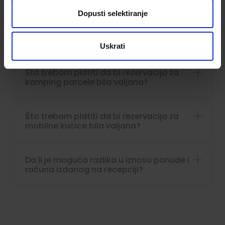
Dopusti selektiranje
Hoće li uplaćeni depozit biti umanjen s
konačnog računa?
Uskrati
Što trebam platiti da bi rezervacija za
kamping parcele bila valjana?
Što trebam platiti da bi rezervacija za
mobilne kućice bila valjana?
Da li je moguća razlika u iznosu ponude i
računa izdanog na recepciji?