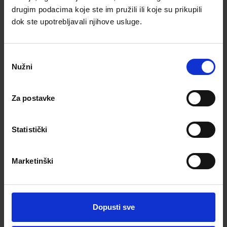
# Atrakcije
drugim podacima koje ste im pružili ili koje su prikupili
dok ste upotrebljavali njihove usluge.
# Aktivnosti
# Noćni život
# Kupovina
Odabir
# Zabava & Sport
Nužni
pristanka
# Otkrij Split
Za postavke
Statistički
Često postavljena pitanja o
"plaćanje"
Marketinški
Koje načine plaćanja prihvaćamo?
Dopusti sve
Jeli depozit obavezan za rezervaciju?