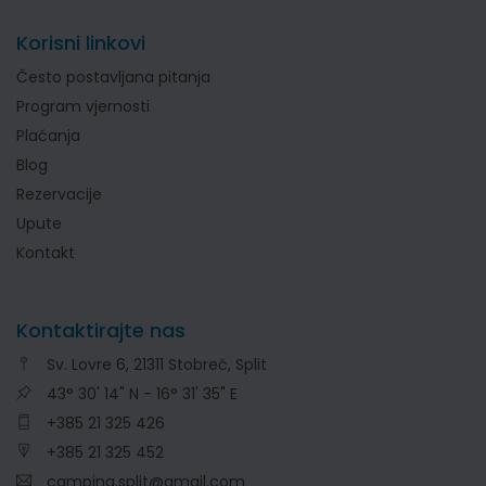
Korisni linkovi
Često postavljana pitanja
Program vjernosti
Plaćanja
Blog
Rezervacije
Upute
Kontakt
Kontaktirajte nas
Sv. Lovre 6, 21311 Stobreč, Split
43° 30' 14" N - 16° 31' 35" E
+385 21 325 426
+385 21 325 452
camping.split@gmail.com