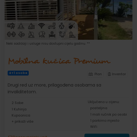
Neki sadržaji i usluge nisu dostupni cijelu godinu. **
Mobilna kućica Premium
4+1 osobe
Plan
Inventar
Drugi red uz more, prilagođena osobama sa
invaliditetom.
Uključeno u cijenu:
2 Sobe
posteljina
1 Kuhinja
1 mali ručnik po osobi
Kupaonica
1 parkirno mjesto
+ prikaži više
WiFi