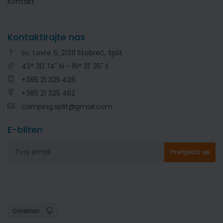
Kontakt
Kontaktirajte nas
Sv. Lovre 6, 21311 Stobreč, Split
43° 30' 14" N - 16° 31' 35" E
+385 21 325 426
+385 21 325 452
camping.split@gmail.com
E-bilten