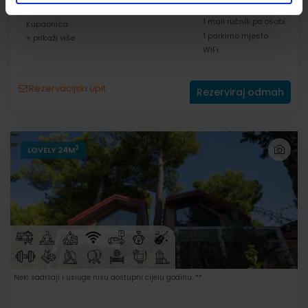
posteljina
1 Kuhinja
1 mali ručnik po osobi
Kupaonica
1 parkirno mjesto
+ prikaži više
WiFi
Rezervacijski upit
Rezerviraj odmah
2
LOVELY 24M
Neki sadržaji i usluge nisu dostupni cijelu godinu. **