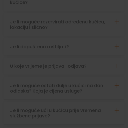
kućice?
Je li moguće rezervirati određenu kućicu,
lokaciju i slično?
Je li dopušteno roštiljati?
U koje vrijeme je prijava i odjava?
Je li moguće ostati dulje u kućici na dan
odlaska? Koja je cijena usluge?
Je li moguće ući u kućicu prije vremena
službene prijave?