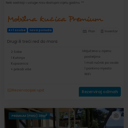
Neki sadržaji i usluge nisu dostupni cijelu godinu. **
Mobilna kućica Premium
4+1 osobe
nova ponuda
Plan
Inventar
Drugi ili treći red do mora
Uključeno u cijenu:
2 Sobe
posteljina
1 Kuhinja
1 mali ručnik po osobi
Kupaonica
1 parkirno mjesto
+ prikaži više
WiFi
Rezervacijski upit
Rezerviraj odmah
2
PREMIUM (PWD) 39M