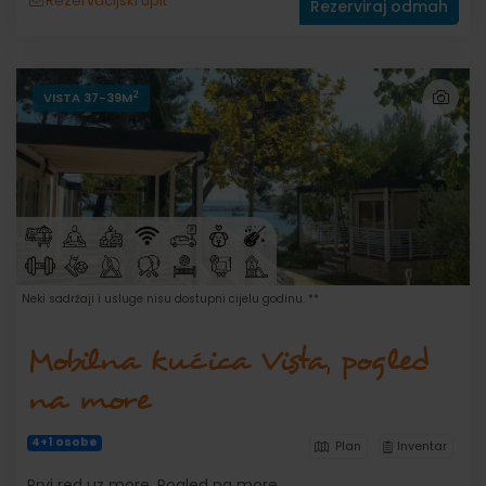
Rezervacijski upit
Rezerviraj odmah
2
VISTA 37-39M
Neki sadržaji i usluge nisu dostupni cijelu godinu. **
Mobilna kućica Vista, pogled
na more
4+1 osobe
Plan
Inventar
Prvi red uz more. Pogled na more.