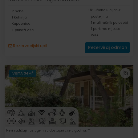
Uključeno u cijenu:
2 Sobe
posteljina
1 Kuhinja
1 mali ručnik po osobi
Kupaonica
1 parkirno mjesto
+ prikaži više
WiFi
Rezervacijski upit
Rezerviraj odmah
2
VISTA 34M
Neki sadržaji i usluge nisu dostupni cijelu godinu. **