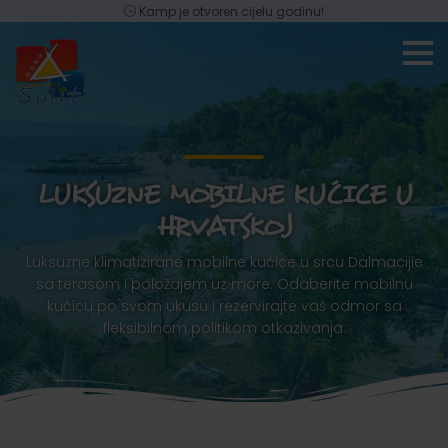
Kamp je otvoren cijelu godinu!
LUKSUZNE MOBILNE KUĆICE U
HRVATSKOJ
Luksuzne klimatizirane mobilne kućice u srcu Dalmacijie
sa terasom i položajem uz more. Odaberite mobilnu
kućicu po svom ukusu i rezervirajte vaš odmor sa
fleksibilnom politikom otkazivanja.