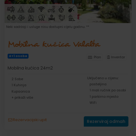
Neki sadržaji i usluge nisu dostupni cijelu godinu. **
Mobilna kućica Valalta
4+1 osobe
Plan
Inventar
Mobilna kućica 24m2
Uključeno u cijenu:
2 Sobe
posteljina
1 Kuhinja
1 mali ručnik po osobi
Kupaonica
1 parkirno mjesto
+ prikaži više
WiFi
Rezervacijski upit
Rezerviraj odmah