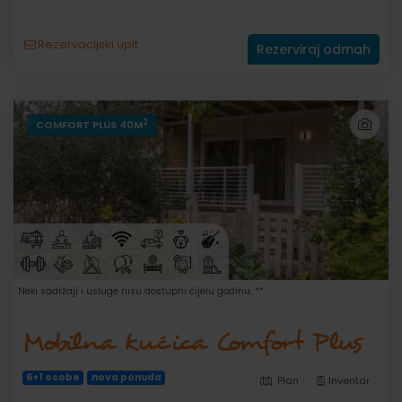
Rezervacijski upit
Rezerviraj odmah
2
COMFORT PLUS 40M
Neki sadržaji i usluge nisu dostupni cijelu godinu. **
Mobilna kućica Comfort Plus
6+1 osobe
nova ponuda
Plan
Inventar