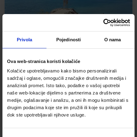
Neki sadržaji i usluge nisu dostupni cijelu godinu. **
Privola
Pojedinosti
O nama
Mobilna kućica Vista, pogled
Ova web-stranica koristi kolačiće
na more
Kolačiće upotrebljavamo kako bismo personalizirali
sadržaj i oglase, omogućili značajke društvenih medija i
4+1 osobe
Plan
Inventar
analizirali promet. Isto tako, podatke o vašoj upotrebi
Prvi red uz more. Pogled na more.
naše web-lokacije dijelimo s partnerima za društvene
medije, oglašavanje i analizu, a oni ih mogu kombinirati s
Uključeno u cijenu:
2 Sobe
posteljina
1 Kuhinja
drugim podacima koje ste im pružili ili koje su prikupili
1 mali ručnik po osobi
Kupaonica
dok ste upotrebljavali njihove usluge.
1 parkirno mjesto
+ prikaži više
WiFi
Rezervacijski upit
Odabir