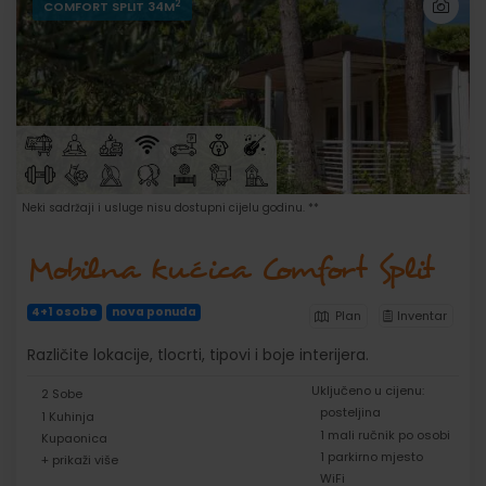
2
COMFORT SPLIT 34M
Neki sadržaji i usluge nisu dostupni cijelu godinu. **
Mobilna kućica Comfort Split
4+1 osobe
nova ponuda
Plan
Inventar
Različite lokacije, tlocrti, tipovi i boje interijera.
Uključeno u cijenu:
2 Sobe
posteljina
1 Kuhinja
1 mali ručnik po osobi
Kupaonica
1 parkirno mjesto
+ prikaži više
WiFi