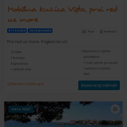
Mobilna kućica Vista, prvi red
uz more
4+1 osobe
nova ponuda
Plan
Inventar
Prvi red uz more. Pogled na vrt.
Uključeno u cijenu:
2 Sobe
posteljina
1 Kuhinja
1 mali ručnik po osobi
Kupaonica
1 parkirno mjesto
+ prikaži više
WiFi
Rezervacijski upit
Rezerviraj odmah
2
VISTA 30M