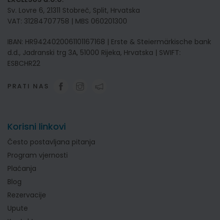
Sv. Lovre 6, 21311 Stobreč, Split, Hrvatska
VAT: 31284707758 | MBS 060201300
IBAN: HR9424020061101167168 | Erste & Steiermärkische bank
d.d., Jadranski trg 3A, 51000 Rijeka, Hrvatska | SWIFT:
ESBCHR22
PRATI NAS
Korisni linkovi
Često postavljana pitanja
Program vjernosti
Plaćanja
Blog
Rezervacije
Upute