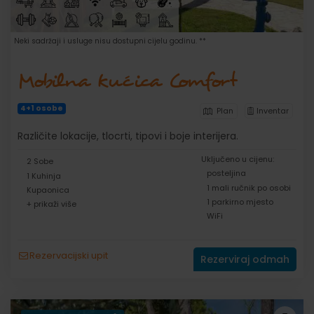
Neki sadržaji i usluge nisu dostupni cijelu godinu. **
Mobilna kućica Comfort
4+1 osobe
Plan
Inventar
Različite lokacije, tlocrti, tipovi i boje interijera.
Uključeno u cijenu:
2 Sobe
posteljina
1 Kuhinja
1 mali ručnik po osobi
Kupaonica
1 parkirno mjesto
+ prikaži više
WiFi
Rezervacijski upit
Rezerviraj odmah