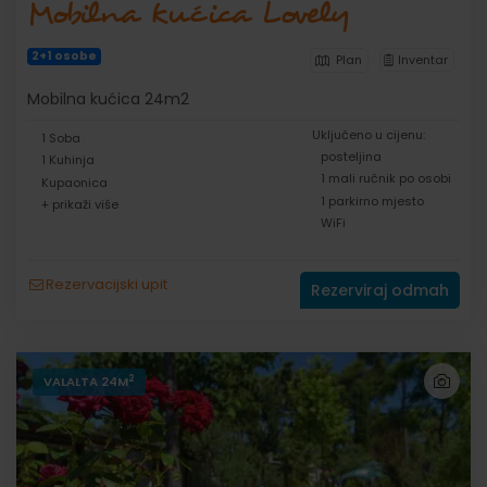
Mobilna kućica Lovely
2+1 osobe
Plan
Inventar
Mobilna kućica 24m2
Uključeno u cijenu:
1 Soba
posteljina
1 Kuhinja
1 mali ručnik po osobi
Kupaonica
1 parkirno mjesto
+ prikaži više
WiFi
Rezervacijski upit
Rezerviraj odmah
2
VALALTA 24M