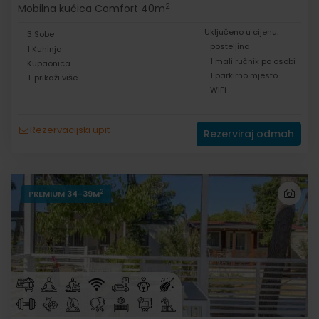
2
Mobilna kućica Comfort 40m
Uključeno u cijenu:
3 Sobe
posteljina
1 Kuhinja
1 mali ručnik po osobi
Kupaonica
1 parkirno mjesto
+ prikaži više
WiFi
Rezervacijski upit
Rezerviraj odmah
2
PREMIUM 34-39M