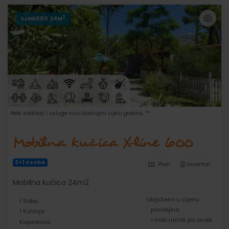
2
XLINE600 24M
Neki sadržaji i usluge nisu dostupni cijelu godinu. **
Mobilna kućica X-line 600
2+1 osobe
Plan
Inventar
Mobilna kućica 24m2
Uključeno u cijenu:
1 Soba
posteljina
1 Kuhinja
1 mali ručnik po osobi
Kupaonica